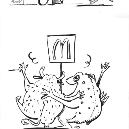
BŒUF GRENOUILLE